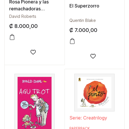
Rosa Pionera y las
El Superzorro
remachadoras
rechinantes
David Roberts
Quentin Blake
₡
8.000,00
₡
7.000,00
Añadir a la lista de deseos
Añadir a la lis
Serie: Creatrilogy
PAPERBACK