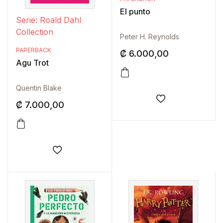
El punto
Serie: Roald Dahl
Collection
Peter H. Reynolds
PAPERBACK
₡
6.000,00
Agu Trot
Quentin Blake
₡
7.000,00
Añadir a la lis
Añadir a la lista de deseos