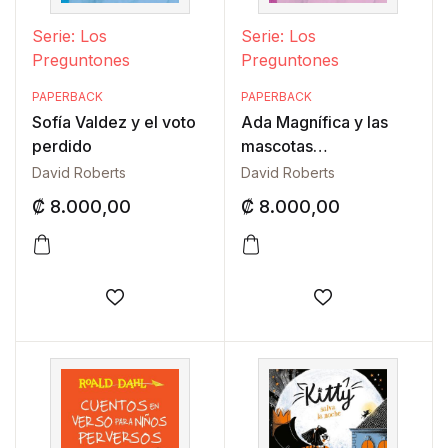
Serie: Los
Serie: Los
Preguntones
Preguntones
PAPERBACK
PAPERBACK
Sofía Valdez y el voto
Ada Magnífica y las
perdido
mascotas
desaparecidas
David Roberts
David Roberts
₡
8.000,00
₡
8.000,00
Añadir a la lista de deseos
Añadir a la lis