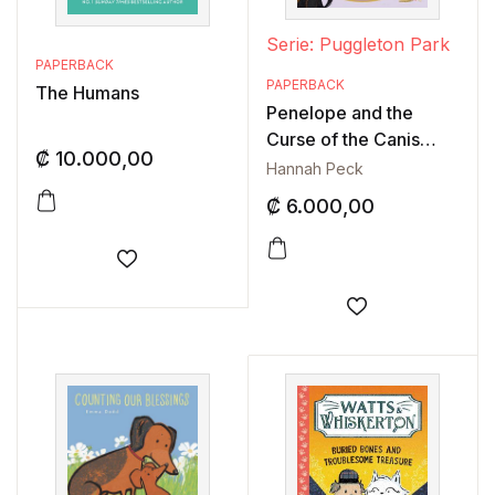
Serie: Puggleton Park
PAPERBACK
PAPERBACK
The Humans
Penelope and the
Curse of the Canis
₡
10.000,00
Diamond
Hannah Peck
₡
6.000,00
Añadir a la lista de deseos
Añadir a la lis