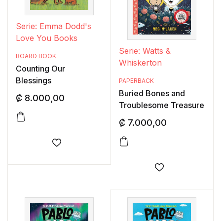
Serie: Emma Dodd's
Love You Books
Serie: Watts &
BOARD BOOK
Whiskerton
Counting Our
Blessings
PAPERBACK
Buried Bones and
₡
8.000,00
Troublesome Treasure
₡
7.000,00
Añadir a la lista de deseos
Añadir a la lis