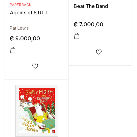
PAPERBACK
Beat The Band
Agents of S.U.I.T.
₡
7.000,00
Pat Lewis
₡
9.000,00
Añadir a la lis
Añadir a la lista de deseos